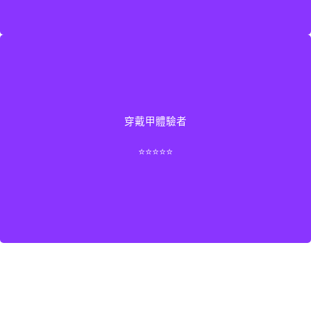
因為工作關係不能做光療，嘗試了 Nana 的穿戴甲，結果
穿戴甲體驗者
超驚喜！貼合度高、造型精緻，還可以重複使用。設計師
還附教學說明，整個體驗感覺很貼心。
⭐⭐⭐⭐⭐