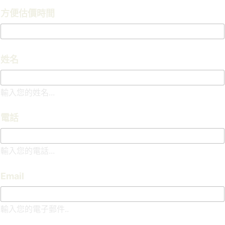
方便估價時間
姓名
輸入您的姓名...
方
電話
便
估
價
輸入您的電話...
時
間
需
Email
求
說
明
輸入您的電子郵件..
所