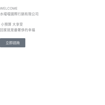
跳
至
WELCOME
主
水噹噹國際行銷有限公司
要
小預算 大享受
內
回家就是最奢侈的幸福
容
立即諮詢