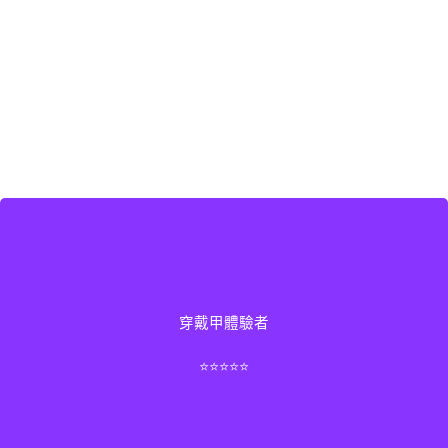
因為工作關係不能做光療，嘗試了 Nana 的穿戴甲，結果
穿戴甲體驗者
超驚喜！貼合度高、造型精緻，還可以重複使用。設計師
還附教學說明，整個體驗感覺很貼心。
⭐⭐⭐⭐⭐