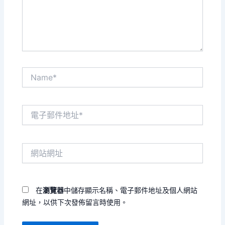
內
容...
Name*
電
子
郵
件
網
地
站
址
網
*
址
在
瀏覽器
中儲存顯示名稱、電子郵件地址及個人網站
網址，以供下次發佈留言時使用。