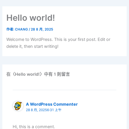
跳
至
Hello world!
主
要
作者:
CHANG
/
28 8 月, 2025
內
容
Welcome to WordPress. This is your first post. Edit or
delete it, then start writing!
在〈Hello world!〉中有 1 則留言
A WordPress Commenter
28 8 月, 20256:31 上午
Hi, this is a comment.